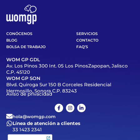
CONÓCENOS
SERVICIOS
BLOG
CONTACTO
BOLSA DE TRABAJO
FAQ’S
WOM GP GDL
Av. Los Pinos 300 Int. 05 Los PinosZapopan, Jalisco
C.P. 45120
WOM GP SON
Blvd. Quiroga Sur 150 B Corceles Residencial
Hermosillo, Sonora C.P. 83243
Aviso de privacidad
hola@womgp.com
Línea de atención a clientes
33 1423 2341