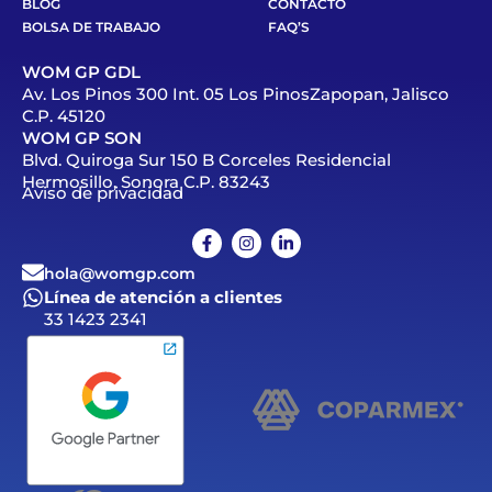
BLOG
CONTACTO
BOLSA DE TRABAJO
FAQ’S
WOM GP GDL
Av. Los Pinos 300 Int. 05 Los PinosZapopan, Jalisco
C.P. 45120
WOM GP SON
Blvd. Quiroga Sur 150 B Corceles Residencial
Hermosillo, Sonora C.P. 83243
Aviso de privacidad
hola@womgp.com
Línea de atención a clientes
33 1423 2341