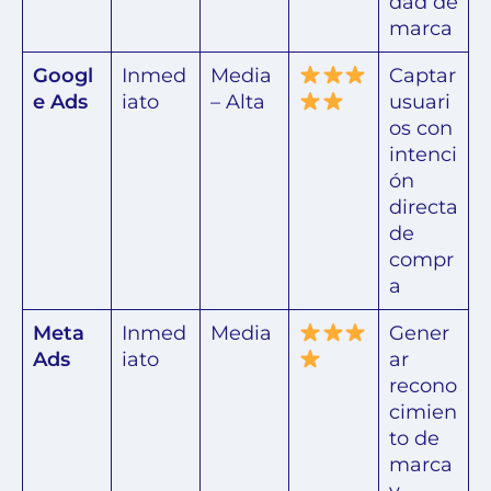
dad de
marca
Googl
Inmed
Media
Captar
e Ads
iato
– Alta
usuari
os con
intenci
ón
directa
de
compr
a
Meta
Inmed
Media
Gener
Ads
iato
ar
recono
cimien
to de
marca
y