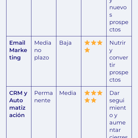
nuevo
s
prospe
ctos
Email
Media
Baja
Nutrir
Marke
no
y
ting
plazo
conver
tir
prospe
ctos
CRM y
Perma
Media
Dar
Auto
nente
segui
matiz
mient
ación
o y
aume
ntar
cierres