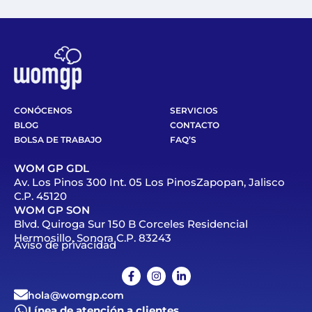
CONÓCENOS
SERVICIOS
BLOG
CONTACTO
BOLSA DE TRABAJO
FAQ’S
WOM GP GDL
Av. Los Pinos 300 Int. 05 Los PinosZapopan, Jalisco
C.P. 45120
WOM GP SON
Blvd. Quiroga Sur 150 B Corceles Residencial
Hermosillo, Sonora C.P. 83243
Aviso de privacidad
hola@womgp.com
Línea de atención a clientes