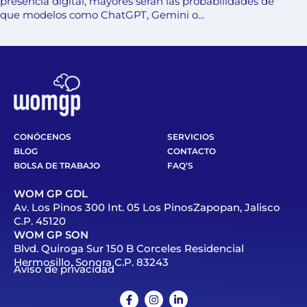
presencia digital, mayores serán las probabilidades de
que modelos como ChatGPT, Gemini o…
CONÓCENOS
SERVICIOS
BLOG
CONTACTO
BOLSA DE TRABAJO
FAQ’S
WOM GP GDL
Av. Los Pinos 300 Int. 05 Los PinosZapopan, Jalisco
C.P. 45120
WOM GP SON
Blvd. Quiroga Sur 150 B Corceles Residencial
Hermosillo, Sonora C.P. 83243
Aviso de privacidad