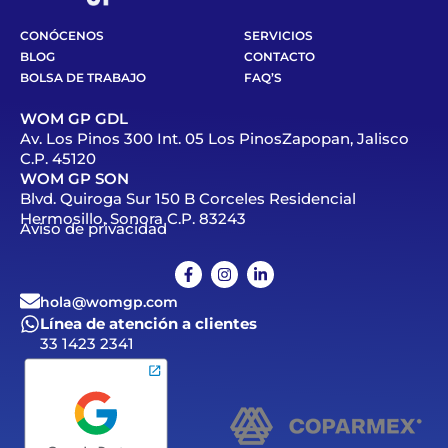
CONÓCENOS
SERVICIOS
BLOG
CONTACTO
BOLSA DE TRABAJO
FAQ’S
WOM GP GDL
Av. Los Pinos 300 Int. 05 Los PinosZapopan, Jalisco
C.P. 45120
WOM GP SON
Blvd. Quiroga Sur 150 B Corceles Residencial
Hermosillo, Sonora C.P. 83243
Aviso de privacidad
hola@womgp.com
Línea de atención a clientes
33 1423 2341